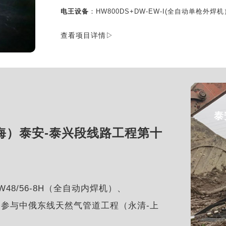
电王设备
：HW800DS+DW-EW-I(全自动单枪外焊
查看项目详情▷
泰
海）泰安-泰兴段线路工程第十
8/56-8H（全自动内焊机）、
等设备参与中俄东线天然气管道工程（永清-上