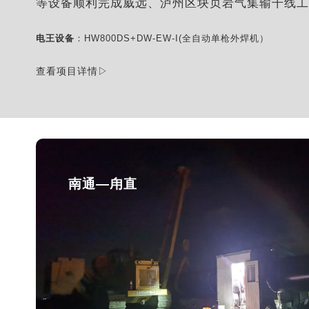
等设备顺利完成威远、泸州区块页岩气集输干线工
电王设备
：HW800DS+DW-EW-I(全自动单枪外焊机）
查看项目详情▷
南通—甪直