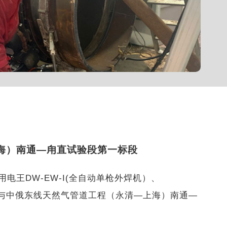
海）南通—甪直试验段第一标段
电王DW-EW-I(全自动单枪外焊机）、
备参与中俄东线天然气管道工程（永清—上海）南通—