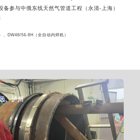
）等设备参与中俄东线天然气管道工程（永清-上海）
作
机）、DW48/56-8H（全自动内焊机）
远、泸州