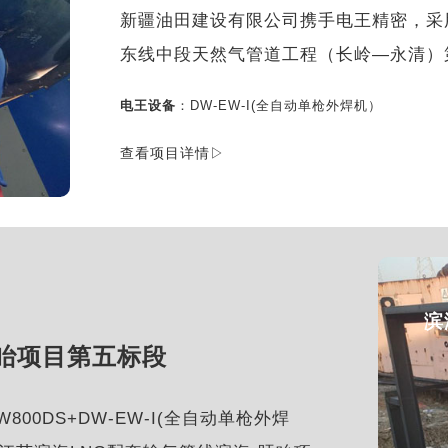
新疆油田建设有限公司携手电王精密，采用
东线中段天然气管道工程（长岭—永清）
电王设备
：DW-EW-I(全自动单枪外焊机）
查看项目详情▷
滨
盱眙项目第五标段
0DS+DW-EW-I(全自动单枪外焊