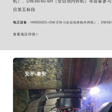
机）、DW36/40-6H（全自动内焊机）等设备参
目第五标段
电王设备
：HW800DS+DW-EW-I(全自动单枪外焊机）、DW36
查看项目详情▷
安平-泰安