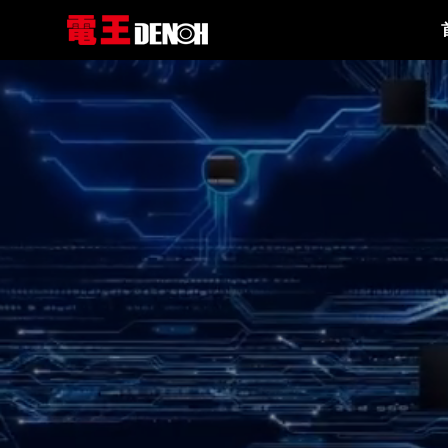
跳
到
内
容