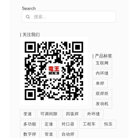
Search
搜
索：
| 关注我们
| 产品标签
互联网
内环缝
单焊
双焊炬
发动机
变速
可调间隙
四弧焊
外环缝
多功能
定速
对口器
工程车
恒压
数字焊
管道
自动焊