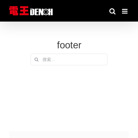
跳
到
内
容
footer
搜
索：