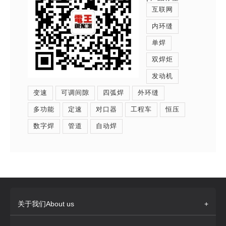
互联网
内环缝
单焊
双焊炬
发动机
变速
可调间隙
四弧焊
外环缝
多功能
定速
对口器
工程车
恒压
数字焊
管道
自动焊
关于我们About us
+