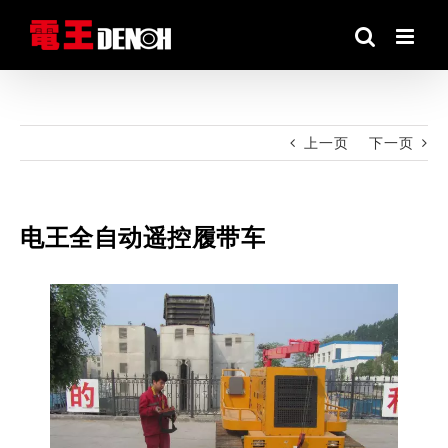
跳
到
内
容
上一页
下一页
电王全自动遥控履带车