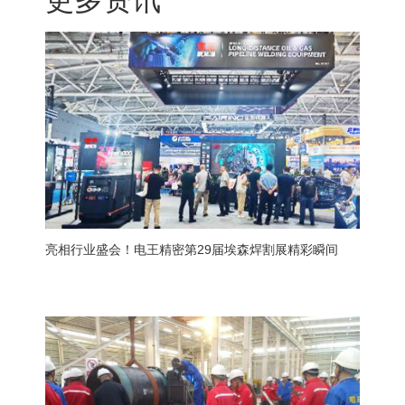
更多资讯
亮相行业盛会！电王精密第29届埃森焊割展精彩瞬间