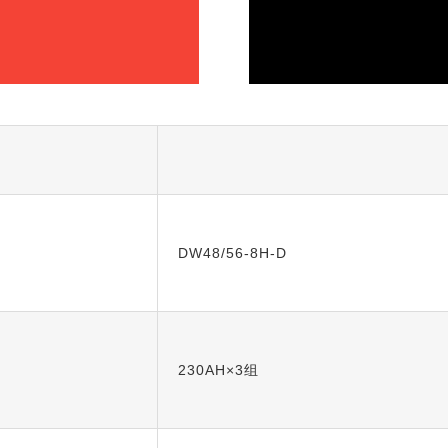
DW48/56-8H-D
230AH×3组