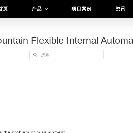
首页
产品
项目案例
资讯
n Flexible Internal Automat
搜
索：
s the problem of misalignment