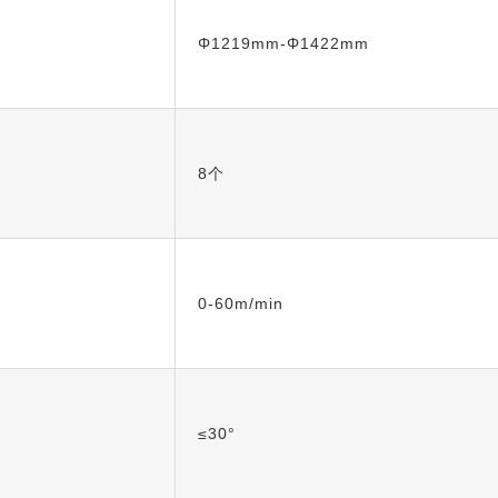
Φ1219mm-Φ1422mm
8个
0-60m/min
≤30°