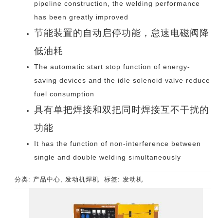
pipeline construction, the welding performance
has been greatly improved
节能装置的自动启停功能，怠速电磁阀降
低油耗
The automatic start stop function of energy-
saving devices and the idle solenoid valve reduce
fuel consumption
具有单把焊接和双把同时焊接互不干扰的
功能
It has the function of non-interference between
single and double welding simultaneously
分类:
产品中心
,
发动机焊机
标签:
发动机